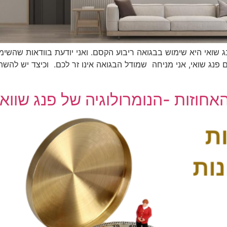
ג שואי היא שימוש בבגואה ריבוע הקסם. ואני יודעת בוודאות שהשימו
פנג שואי, אני מניחה שמודל הבגואה אינו זר לכם. וכיצד יש להש
חוזות -הנומרולוגיה של פנג שוואי