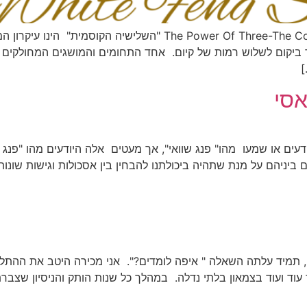
קארמה או מקרה? השלישיה הקוסמית r Of Three-The Cosmic Trinity
ר ביקום לשלוש רמות של קיום. אחד התחומים והמושגים המחולקים
]
אסי
עים או שמעו מהו" פנג שוואי", אך מעטים אלה היודעים מהו "פנג שו
יניהם על מנת שתהיה ביכולתנו להבחין בין אסכולות וגישות שונו
ם, תמיד עלתה השאלה " איפה לומדים?". אני מכירה היטב את ההתל
ד ועוד בצמאון בלתי נדלה. במהלך כל שנות הותק והניסיון שצברתי 